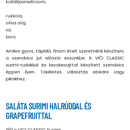
koktélparadicsom,
rukkola,
oliva olaj,
só,
bors.
Amikor gyors, tápláló, finom ételt szeretnénk készíteni,
a szendvics jut először eszünkbe. A VIČI CLASSIC
surimi-rudakkal és kecskesajttal készített szendvics
éppen ilyen. Tökéletes választás ebédre vagy
piknikhez.
SALÁTA SURIMI HALRÚDDAL ÉS
GRAPEFRUITTAL
150 g VICI CLASSIC Surimi