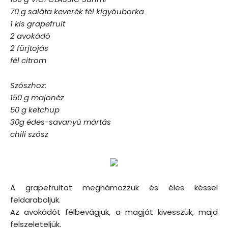
70 g saláta keverék fél kígyóuborka
1 kis grapefruit
2 avokádó
2 fürjtojás
fél citrom
Szószhoz:
150 g majonéz
50 g ketchup
30g édes-savanyú mártás
chili szósz
A grapefruitot meghámozzuk és éles késsel
feldaraboljuk.
Az avokádót félbevágjuk, a magját kivesszük, majd
felszeleteljük.