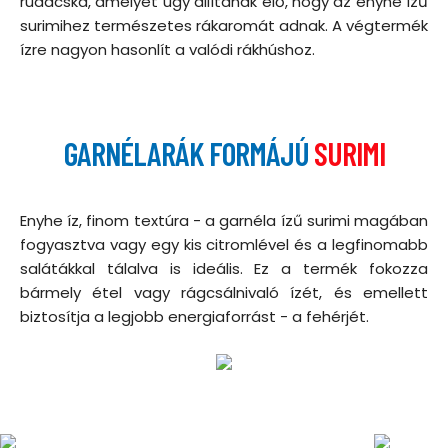
rudacska, amelyet úgy állítanak elő, hogy az enyhe ízű
surimihez természetes rákaromát adnak. A végtermék
ízre nagyon hasonlít a valódi rákhúshoz.
GARNÉLARÁK FORMÁJÚ
SURIMI
Enyhe íz, finom textúra - a garnéla ízű surimi magában
fogyasztva vagy egy kis citromlével és a legfinomabb
salátákkal tálalva is ideális. Ez a termék fokozza
bármely étel vagy rágcsálnivaló ízét, és emellett
biztosítja a legjobb energiaforrást - a fehérjét.
RECEPTEK