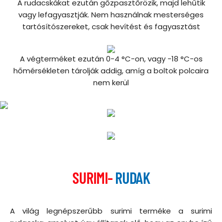
A rudacskákat ezután gőzpasztőrözik, majd lehűtik
vagy lefagyasztják. Nem használnak mesterséges
tartósítószereket, csak hevítést és fagyasztást
A végterméket ezután
0-4 °C-on
,
vagy -18 °C-os
hőmérsékleten tárolják addig, amíg a boltok polcaira
nem kerül
SURIMI-
RUDAK
A világ legnépszerűbb surimi terméke a surimi