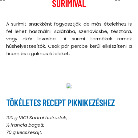
SURIMIVAL
A surimit snackként fogyasztják, de más ételekhez is
fel lehet használni: salátába, szendvicsbe, tésztára,
vagy akár levesbe... A surimi termékek remek
húshelyettesítők. Csak pár percbe kerül elkészíteni a
finom és izgalmas ételeket.
TÖKÉLETES RECEPT PIKNIKEZÉSHEZ
100 g VICI Surimi halrudak,
½ francia bagett,
70 g kecskesajt,