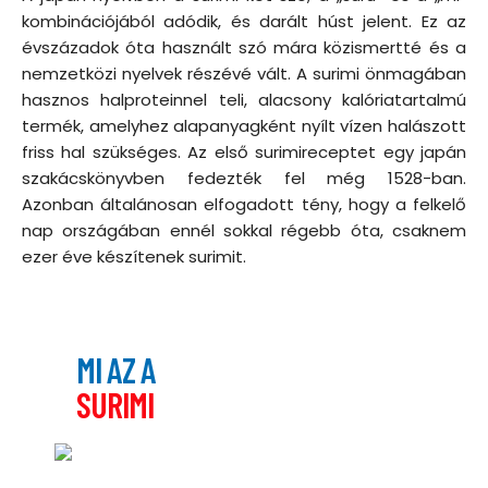
kombinációjából adódik, és darált húst jelent. Ez az
évszázadok óta használt szó mára közismertté és a
nemzetközi nyelvek részévé vált. A surimi önmagában
hasznos halproteinnel teli, alacsony kalóriatartalmú
termék, amelyhez alapanyagként nyílt vízen halászott
friss hal szükséges. Az első surimireceptet egy japán
szakácskönyvben fedezték fel még 1528-ban.
Azonban általánosan elfogadott tény, hogy a felkelő
nap országában ennél sokkal régebb óta, csaknem
ezer éve készítenek surimit.
MI AZ A
SURIMI