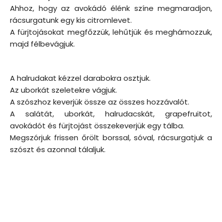
Ahhoz, hogy az avokádó élénk színe megmaradjon,
rácsurgatunk egy kis citromlevet.
A fürjtojásokat megfőzzük, lehűtjük és meghámozzuk,
majd félbevágjuk.
A halrudakat kézzel darabokra osztjuk.
Az uborkát szeletekre vágjuk.
A szószhoz keverjük össze az összes hozzávalót.
A salátát, uborkát, halrudacskát, grapefruitot,
avokádót és fürjtojást összekeverjük egy tálba.
Megszórjuk frissen őrölt borssal, sóval, rácsurgatjuk a
szószt és azonnal tálaljuk.