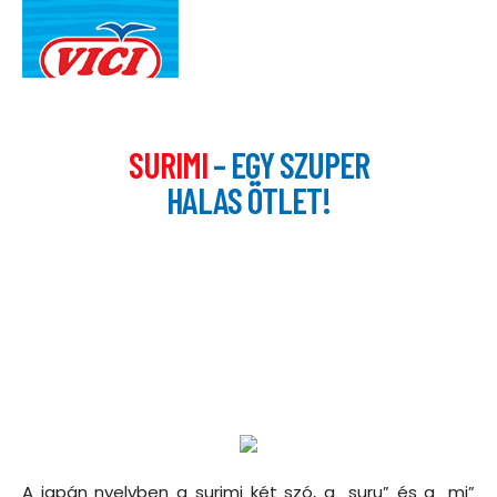
SURIMI
– EGY SZUPER
HALAS ÖTLET!
A japán nyelvben a surimi két szó, a „suru” és a „mi”